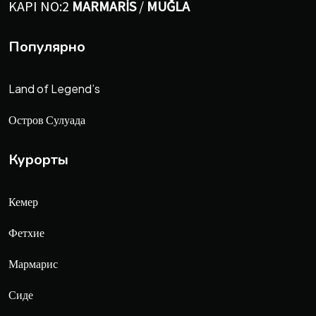
KAPI NO:2
MARMARİS
/
MUĞLA
Популярно
Land of Legend’s
Остров Сулуада
Курорты
Кемер
Фетхие
Мармарис
Сиде