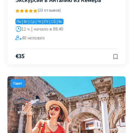
Экскурсии в Анталию из Кемера
(23 отзывов)
Пн | Вт | Ср | Чт | Пт | Сб | Вс
11 ч. | начало в 08:40
40 человек
€
35
Горит