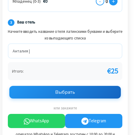
-
+
0
Младенец (0-3)
€
0
Ваш отель
3
Начните вводить название отеля латинскими буквами и выберите
из выпадающего списка
€
25
Итого:
Выбрать
или закажите
WhatsApp
Telegram
оператор WhatsApp и Telegram доступен с 10:00 до 20:00 и