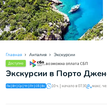
Главная
Анталия
Экскурсии
возможна оплата СБП
Доступно
Экскурсии в Порто Джен
10 ч. | начало в 07:30
макс. чел
Пн | Вт | Ср | Чт | Пт | Сб | Вс