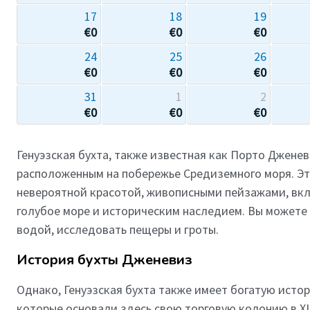
17
18
19
€
0
€
0
€
0
24
25
26
€
0
€
0
€
0
31
1
2
€
0
€
0
€
0
Генуэзская бухта, также известная как Порто Джене
расположенным на побережье Средиземного моря. Эт
невероятной красотой, живописными пейзажами, вк
голубое море и историческим наследием. Вы можете 
водой, исследовать пещеры и гроты.
История бухты Дженевиз
Однако, Генуэзская бухта также имеет богатую истор
которые основали здесь свою торговую колонию в XI