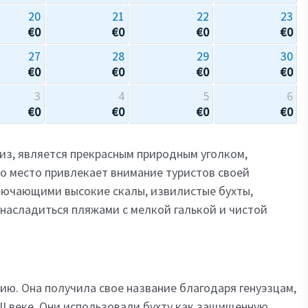
20
21
22
23
€
0
€
0
€
0
€
0
27
28
29
30
€
0
€
0
€
0
€
0
3
4
5
6
€
0
€
0
€
0
€
0
виз, является прекрасным природным уголком,
о место привлекает внимание туристов своей
лючающими высокие скалы, извилистые бухты,
насладиться пляжами с мелкой галькой и чистой
ию. Она получила свое название благодаря генуэзцам,
II веке. Они использовали бухту как защищенную