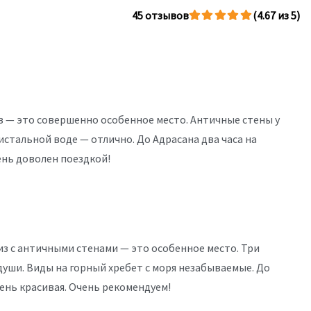
45 отзывов
(4.67 из 5)
 — это совершенно особенное место. Античные стены у
ристальной воде — отлично. До Адрасана два часа на
ень доволен поездкой!
з с античными стенами — это особенное место. Три
души. Виды на горный хребет с моря незабываемые. До
чень красивая. Очень рекомендуем!