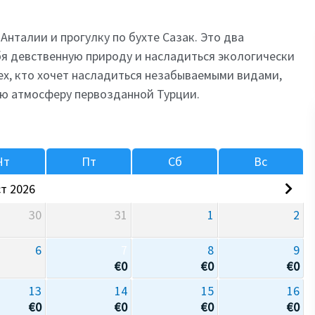
Анталии и прогулку по бухте Сазак. Это два
бя девственную природу и насладиться экологически
ех, кто хочет насладиться незабываемыми видами,
ную атмосферу первозданной Турции.
Чт
Пт
Сб
Вс
т 2026
30
31
1
2
6
7
8
9
€
0
€
0
€
0
13
14
15
16
€
0
€
0
€
0
€
0