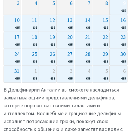
3
4
5
6
7
8
9
€
35
10
11
12
13
14
15
16
€
35
€
35
€
35
€
35
€
35
€
35
€
35
17
18
19
20
21
22
23
€
35
€
35
€
35
€
35
€
35
€
35
€
35
24
25
26
27
28
29
30
€
35
€
35
€
35
€
35
€
35
€
35
€
35
31
1
2
3
4
5
6
€
35
€
35
€
35
€
35
€
35
€
35
€
35
В Дельфинарии Анталии вы сможете насладиться
захватывающими представлениями дельфинов,
которые поразят вас своими талантами и
интеллектом. Волшебные и грациозные дельфины
исполнят потрясающие трюки, покажут свою
способность к общению и даже запустят вас воду с