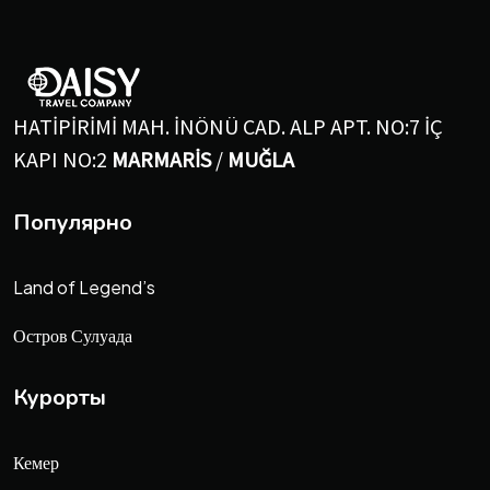
HATİPİRİMİ MAH. İNÖNÜ CAD. ALP APT. NO:7 İÇ
KAPI NO:2
MARMARİS
/
MUĞLA
Популярно
Land of Legend’s
Остров Сулуада
Курорты
Кемер