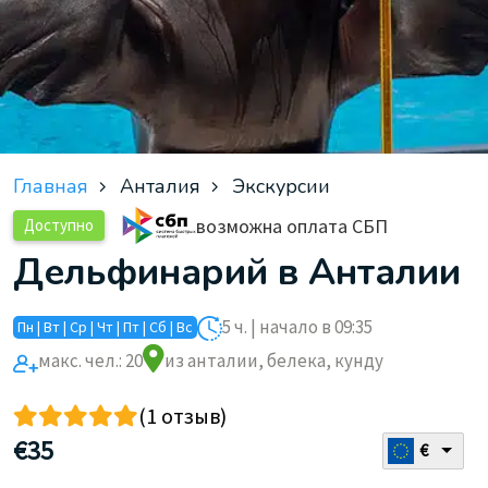
Главная
Анталия
Экскурсии
возможна оплата СБП
Доступно
Дельфинарий в Анталии
5 ч. | начало в 09:35
Пн | Вт | Ср | Чт | Пт | Сб | Вс
макс. чел.: 20
из анталии, белека, кунду
(1 отзыв)
€
35
€