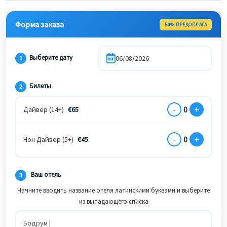
Форма заказа
50% ПРЕДОПЛАТА
Выберите дату
1
Билеты
2
-
+
0
Дайвер (14+)
€
65
-
+
0
Нон Дайвер (5+)
€
45
Ваш отель
3
Начните вводить название отеля латинскими буквами и выберите
из выпадающего списка