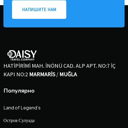
НАПИШИТЕ НАМ
HATİPİRİMİ MAH. İNÖNÜ CAD. ALP APT. NO:7 İÇ
KAPI NO:2
MARMARİS
/
MUĞLA
Популярно
Land of Legend’s
Остров Сулуада