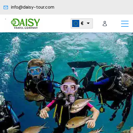
info@daisy-tour.com
€