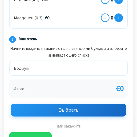
-
+
0
Младенец (0-3)
€
0
Ваш отель
3
Начните вводить название отеля латинскими буквами и выберите
из выпадающего списка
€
0
Итого:
Выбрать
или закажите