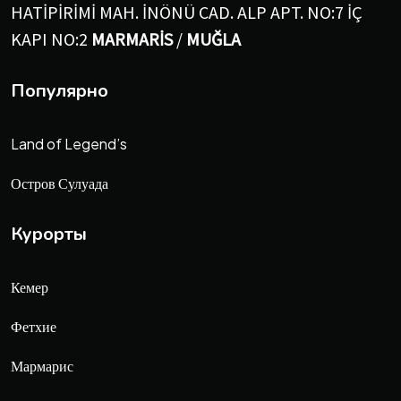
HATİPİRİMİ MAH. İNÖNÜ CAD. ALP APT. NO:7 İÇ
KAPI NO:2
MARMARİS
/
MUĞLA
Популярно
Land of Legend’s
Остров Сулуада
Курорты
Кемер
Фетхие
Мармарис