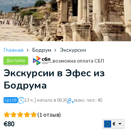
Главная
Бодрум
Экскурсии
возможна оплата СБП
Доступно
Экскурсии в Эфес из
Бодрума
13 ч. | начало в 06:30
макс. чел.: 40
Ср | Сб
(1 отзыв)
€
80
€