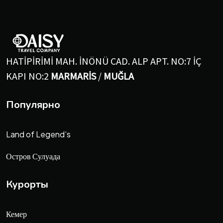
HATİPİRİMİ MAH. İNÖNÜ CAD. ALP APT. NO:7 İÇ
KAPI NO:2
MARMARİS
/
MUĞLA
Популярно
Land of Legend’s
Остров Сулуада
Курорты
Кемер