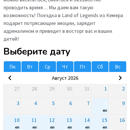
проводить время ... Мы даем вам такую
возможность! Поездка в Land of Legends из Кемера
подарит потрясающие эмоции, зарядит
адреналином и приведет в восторг вас и ваших
детей!
Выберите дату
Пн
Вт
Ср
Чт
Пт
Сб
Вс
Август 2026
27
28
29
30
31
1
2
3
4
5
6
7
8
9
€
90
10
11
12
13
14
15
16
€
90
€
90
€
90
€
90
€
90
€
90