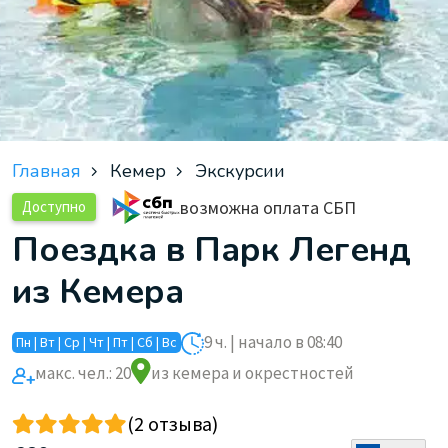
Главная
Кемер
Экскурсии
возможна оплата СБП
Доступно
Поездка в Парк Легенд
из Кемера
9 ч. | начало в 08:40
Пн | Вт | Ср | Чт | Пт | Сб | Вс
макс. чел.: 20
из кемера и окрестностей
(2 отзыва)