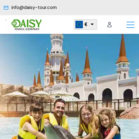
info@daisy-tour.com
€