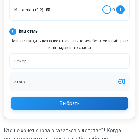
-
+
0
Младенец (0-2)
€
0
Ваш отель
3
Начните вводить название отеля латинскими буквами и выберите
из выпадающего списка
€
0
Итого:
Выбрать
Кто не хочет снова оказаться в детстве?! Когда
можно веселиться, смеяться и беззаботно