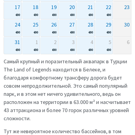
17
18
19
20
21
22
23
€
90
€
90
€
90
€
90
€
90
€
90
24
25
26
27
28
29
30
€
90
€
90
€
90
€
90
€
90
€
90
31
1
2
3
4
5
6
€
90
€
90
€
90
€
90
€
90
€
90
Самый крупный и поразительный аквапарк в Турции
The Land of Legends находится в Белеке, и
благодаря комфортному трансферу дорога будет
совсем непродолжительной. Это самый популярный
парк, и в этом нет ничего удивительного, ведь он
расположен на территории в 63.000 м² и насчитывает
43 аттракциона и более 70 горок различных уровней
сложности.
Тут же невероятное количество бассейнов, в том