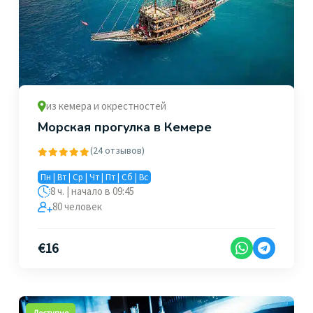
из кемера и окрестностей
Морская прогулка в Кемере
(24 отзывов)
Пн | Вт | Ср | Чт | Пт | Сб | Вс
8 ч. | начало в 09:45
80 человек
€
16
Доступно