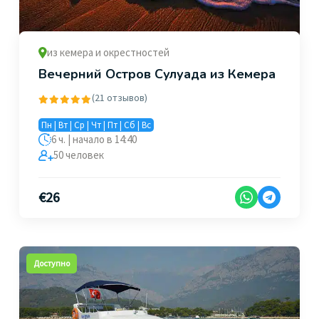
из кемера и окрестностей
Вечерний Остров Сулуада из Кемера
(21 отзывов)
Пн | Вт | Ср | Чт | Пт | Сб | Вс
6 ч. | начало в 14:40
50 человек
€
26
Доступно