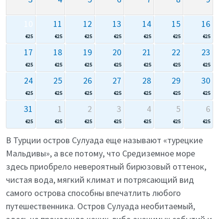
10
11
12
13
14
15
16
€
25
€
25
€
25
€
25
€
25
€
25
€
25
17
18
19
20
21
22
23
€
25
€
25
€
25
€
25
€
25
€
25
€
25
24
25
26
27
28
29
30
€
25
€
25
€
25
€
25
€
25
€
25
€
25
31
1
2
3
4
5
6
€
25
€
25
€
25
€
25
€
25
€
25
€
25
В Турции остров Сулуада еще называют «турецкие
Мальдивы», а все потому, что Средиземное море
здесь приобрело невероятный бирюзовый оттенок,
чистая вода, мягкий климат и потрясающий вид
самого острова способны впечатлить любого
путешественника. Остров Сулуада необитаемый,