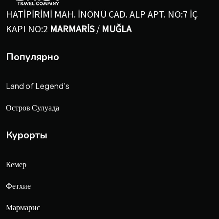
HATİPİRİMİ MAH. İNÖNÜ CAD. ALP APT. NO:7 İÇ
KAPI NO:2
MARMARİS
/
MUĞLA
Популярно
Land of Legend’s
Остров Сулуада
Курорты
Кемер
Фетхие
Мармарис