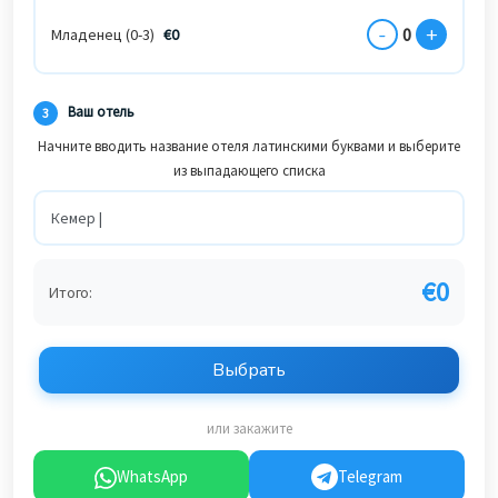
-
+
0
Младенец (0-3)
€
0
Ваш отель
3
Начните вводить название отеля латинскими буквами и выберите
из выпадающего списка
€
0
Итого:
Выбрать
или закажите
WhatsApp
Telegram