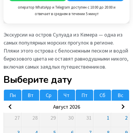
оператор WhatsApp и Telegram доступен с 10:00 до 20:00 и
отвечает в среднем в течении 5 минут
Экскурсии на остров Сулуада из Кемера — одна из
самых популярных морских прогулок в регионе.
Пляжи этого острова с белоснежным песком и водой
бирюзового цвета не оставят равнодушными никого,
включая самых заядлых путешественников.
Выберите дату
Пн
Вт
Ср
Чт
Пт
Сб
Вс
Август 2026
27
28
29
30
31
1
2
3
4
5
6
7
8
9