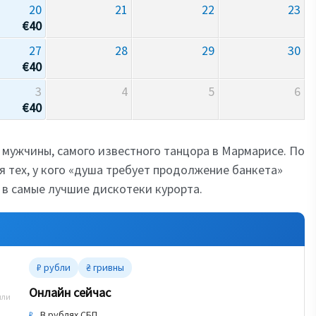
20
21
22
23
€
40
27
28
29
30
€
40
3
4
5
6
€
40
мужчины, самого известного танцора в Мармарисе. По
я тех, у кого «душа требует продолжение банкета»
 в самые лучшие дискотеки курорта.
₽ рубли
₴ гривны
Онлайн сейчас
или
В рублях СБП
₽