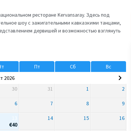
национальном ресторане Kervansaray. Здесь под
тельное шоу с зажигательными кавказкими танцами,
едставлением дервишей и возможностью взглянуть
Чт
Пт
Сб
Вс
т 2026
30
31
1
2
6
7
8
9
13
14
15
16
€
40