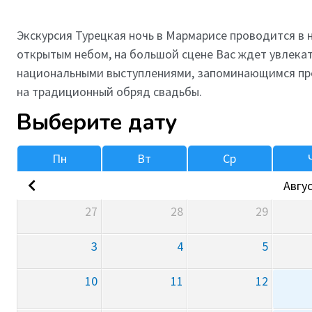
Экскурсия Турецкая ночь в Мармарисе проводится в 
открытым небом, на большой сцене Вас ждет увлека
национальными выступлениями, запоминающимся пр
на традиционный обряд свадьбы.
Выберите дату
Пн
Вт
Ср
Авгус
27
28
29
3
4
5
10
11
12