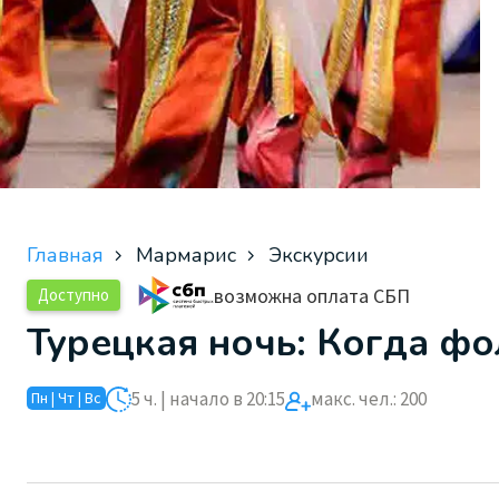
Главная
Мармарис
Экскурсии
возможна оплата СБП
Доступно
Турецкая ночь: Когда ф
5 ч. | начало в 20:15
макс. чел.: 200
Пн | Чт | Вс