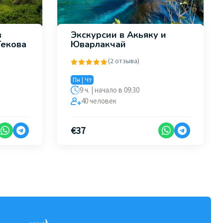
в
Экскурсии в Акьяку и
Гекова
Юварлакчай
(2 отзыва)
Пн | Чт
9 ч. | начало в 09:30
40 человек
€
37