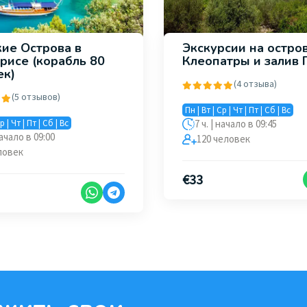
кие Острова в
Экскурсии на остро
рисе (корабль 80
Клеопатры и залив 
ек)
(4 отзыва)
(5 отзывов)
Пн | Вт | Ср | Чт | Пт | Сб | Вс
р | Чт | Пт | Сб | Вс
7 ч. | начало в 09:45
начало в 09:00
120 человек
ловек
€
33