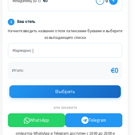
-
+
0
Младенец (0-7)
€
0
Ваш отель
3
Начните вводить название отеля латинскими буквами и выберите
из выпадающего списка
€
0
Итого:
Выбрать
или закажите
WhatsApp
Telegram
оператор WhatsApp и Telegram доступен с 10:00 до 20:00 и