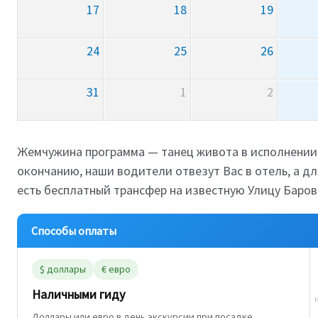
17
18
19
24
25
26
31
1
2
Жемчужина программа — танец живота в исполнении 
окончанию, наши водители отвезут Вас в отель, а дл
есть бесплатный трансфер на известную Улицу Баров
Способы оплаты
$ доллары
€ евро
Наличными гиду
Доллары или евро в день экскурсии при посадке