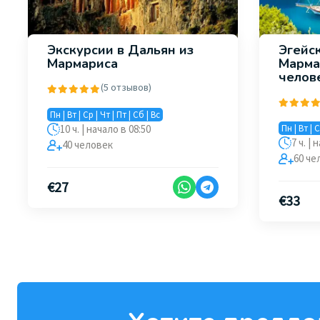
Экскурсии в Дальян из
Эгейс
Мармариса
Марма
челов
(5 отзывов)
Пн | Вт | Ср | Чт | Пт | Сб | Вс
10 ч. | начало в 08:50
Пн | Вт | С
7 ч. | 
40 человек
60 че
€
27
€
33