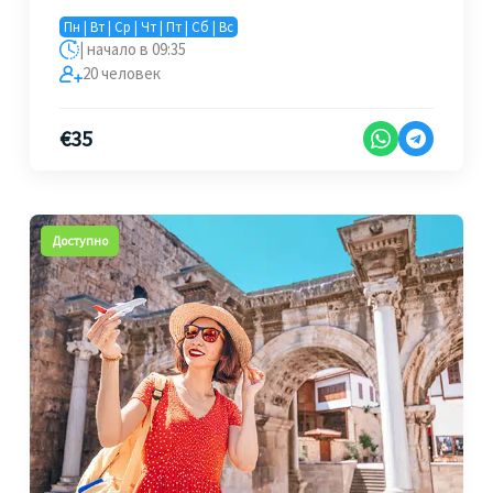
Пн | Вт | Ср | Чт | Пт | Сб | Вс
| начало в 09:35
20 человек
€
35
Доступно