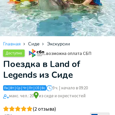
Главная
Сиде
Экскурсии
возможна оплата СБП
Доступно
Поездка в Land of
Legends из Сиде
9 ч. | начало в 09:20
Пн | Вт | Ср | Чт | Пт | Сб | Вс
макс. чел.: 20
из сиде и окрестностей
(2 отзыва)