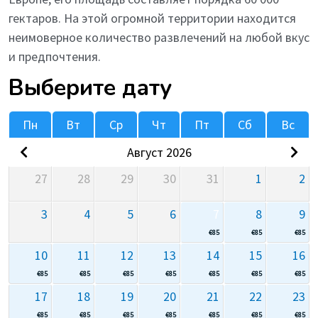
гектаров. На этой огромной территории находится
неимоверное количество развлечений на любой вкус
и предпочтения.
Выберите дату
Пн
Вт
Ср
Чт
Пт
Сб
Вс
Август 2026
27
28
29
30
31
1
2
3
4
5
6
7
8
9
€
85
€
85
€
85
10
11
12
13
14
15
16
€
85
€
85
€
85
€
85
€
85
€
85
€
85
17
18
19
20
21
22
23
€
85
€
85
€
85
€
85
€
85
€
85
€
85