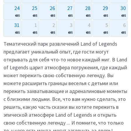
24
25
26
27
28
29
30
€
85
€
85
€
85
€
85
€
85
€
85
€
85
31
1
2
3
4
5
6
€
85
€
85
€
85
€
85
€
85
€
85
€
85
Тематический парк развлечений Land of Legends
предлагает уникальный опыт, где гости могут
открывать для себя что-то новое каждый миг. В Land
of Legends царит атмосфера погружения, где каждый
может пережить свою собственную легенду. Вы
можете расширить границы веселья с детьми или
пережить захватывающие и адреналиновые моменты
с близкими людьми. Все, что вам нужно сделать, это
решить, какую часть сказки вы хотите пережить в
эпической атмосфере Land of Legends и открыть
свою собственную легенду ... И помните, что только
те, у кого есть мечта, могут заглянуть за дверь!