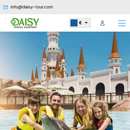
info@daisy-tour.com
€