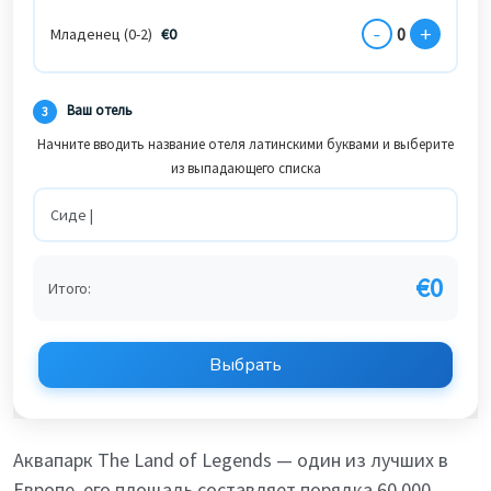
-
+
0
Младенец (0-2)
€
0
Ваш отель
3
Начните вводить название отеля латинскими буквами и выберите
из выпадающего списка
€
0
Итого:
Выбрать
Аквапарк The Land of Legends — один из лучших в
Европе, его площадь составляет порядка 60 000