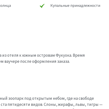
солнца
Купальные принадлежности
а из отеля к южным островам Фукуока. Время
ем ваучере после оформления заказа.
ный зоопарк под открытым небом, где на свободе
 ста пятидесяти видов. Слоны, жирафы, львы, тигры —