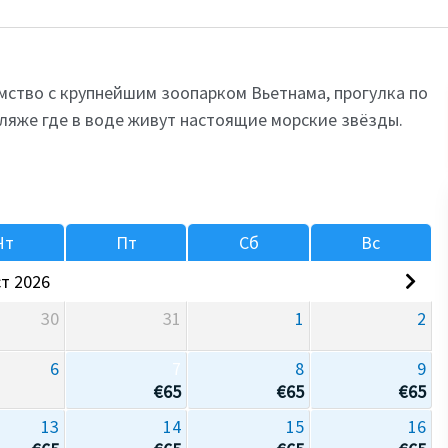
мство с крупнейшим зоопарком Вьетнама, прогулка по
пляже где в воде живут настоящие морские звёзды.
Чт
Пт
Сб
Вс
т 2026
30
31
1
2
6
7
8
9
€
65
€
65
€
65
13
14
15
16