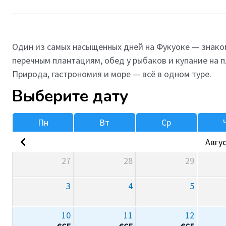
Один из самых насыщенных дней на Фукуоке — знако
перечным плантациям, обед у рыбаков и купание на 
Природа, гастрономия и море — всё в одном туре.
Выберите дату
Пн
Вт
Ср
Авгус
27
28
29
3
4
5
10
11
12