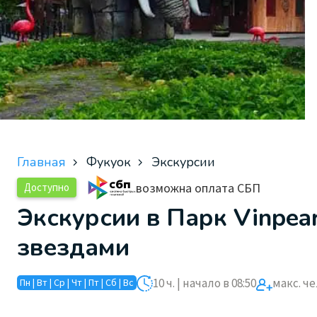
Главная
Фукуок
Экскурсии
возможна оплата СБП
Доступно
Экскурсии в Парк Vinpear
звездами
10 ч. | начало в 08:50
макс. чел
Пн | Вт | Ср | Чт | Пт | Сб | Вс