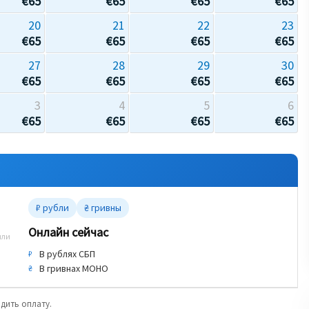
€
65
€
65
€
65
€
65
20
21
22
23
€
65
€
65
€
65
€
65
27
28
29
30
€
65
€
65
€
65
€
65
3
4
5
6
€
65
€
65
€
65
€
65
₽ рубли
₴ гривны
Онлайн сейчас
или
В рублях СБП
₽
В гривнах МОНО
₴
одить оплату.