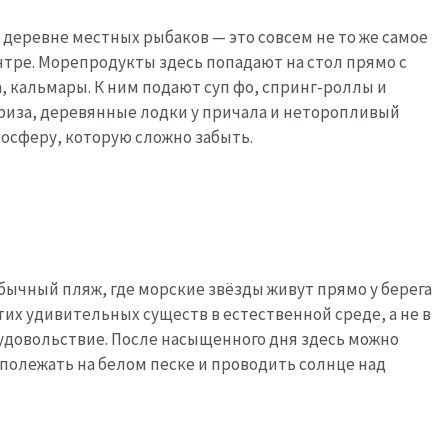
 деревне местных рыбаков — это совсем не то же самое
нтре. Морепродукты здесь попадают на стол прямо с
, кальмары. К ним подают суп фо, спринг-роллы и
бриза, деревянные лодки у причала и неторопливый
осферу, которую сложно забыть.
ычный пляж, где морские звёзды живут прямо у берега
тих удивительных существ в естественной среде, а не в
 удовольствие. После насыщенного дня здесь можно
 полежать на белом песке и проводить солнце над