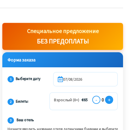
Специальное предложение
БЕЗ ПРЕДОПЛАТЫ
Форма заказа
Выберите дату
1
-
+
0
Взрослый (8+)
€
65
Билеты
2
Ваш отель
3
Начните вводить название отеля латинскими буквами и выберите