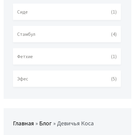
Сиде
(1)
Стамбул
(4)
Фетхие
(1)
Эфес
(5)
Главная
»
Блог
»
Девичья Коса