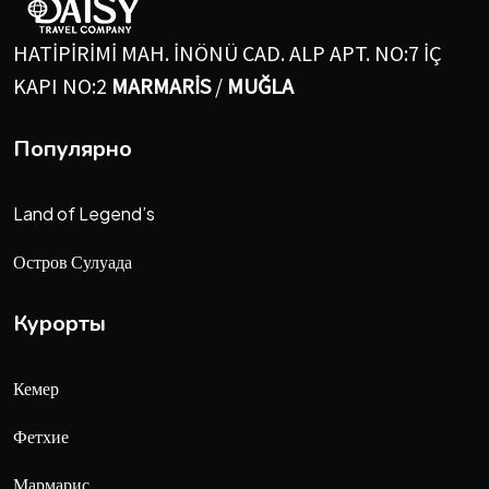
HATİPİRİMİ MAH. İNÖNÜ CAD. ALP APT. NO:7 İÇ
KAPI NO:2
MARMARİS
/
MUĞLA
Популярно
Land of Legend’s
Остров Сулуада
Курорты
Кемер
Фетхие
Мармарис