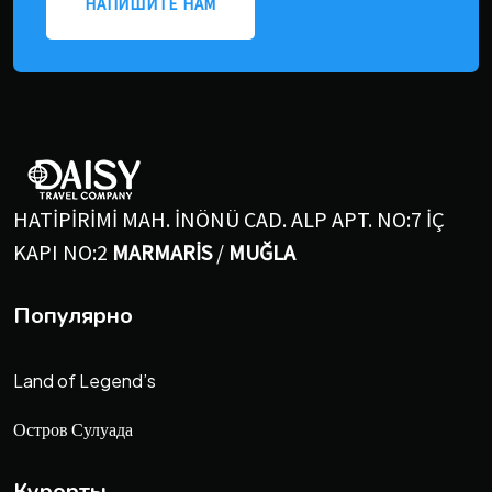
НАПИШИТЕ НАМ
HATİPİRİMİ MAH. İNÖNÜ CAD. ALP APT. NO:7 İÇ
KAPI NO:2
MARMARİS
/
MUĞLA
Популярно
Land of Legend’s
Остров Сулуада
Курорты